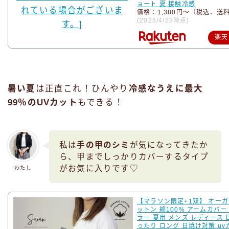
ョート 夏 接触冷感
価格：1,380円～（税込、送
(2025/4/23時点)
楽天
暑い夏
は正直これ！ひんやり
冷感なうえに最大
99％のUVカット
もできる！
私は
手の甲のシミ
が気になってきたか
ら、甲までしっかりカバーするタイプ
がお気に入りです♡
わたし
【マラソン限定+1双】 オー
ットン 綿100% アームカバー
ラー 夏用 メンズ レディース 
ったり ロング 日焼け対策 uv