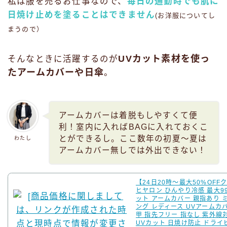
私は服を売るお仕事なので、
毎日の通勤時でも肌に
日焼け止めを塗ることはできません
(お洋服についてし
まうので）
UVカット素材を使っ
そんなときに活躍するのが
たアームカバーや日傘
。
アームカバーは着脱もしやすくて便
利！室内に入ればBAGに入れておくこ
とができるし。ここ数年の初夏～夏は
わたし
アームカバー無しでは外出できない！
【24日20時〜最大50%OFF
ヒヤロン ひんやり冷感 最大9
ット アームカバー 親指あり 
ング レディース UVアームカ
甲 指先フリー 指なし 紫外線対
UVカット 日焼け防止 ドライ