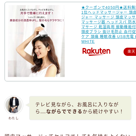
★クーポンで4050円★送料
1位ヘッドマッサージャー 頭
ジャー マッサージ 頭皮マッサ
マッサージ器 ヘッドスパ 防水
マサージ 乾湿両用 振動機能付
頭皮ブラシ 抜け毛防止 血行促
ケア 頭痛 睡眠改善 USB充電 
WHITE
楽天
テレビ見ながら、お風呂に入りなが
ら‥‥
ながらでできる
から続けやすい！
わたし